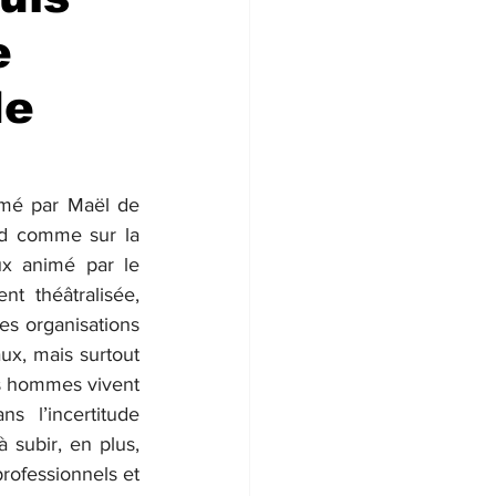
e
de
imé par Maël de 
nd comme sur la 
ux animé par le 
t théâtralisée, 
s organisations 
ux, mais surtout 
es hommes vivent 
 l’incertitude 
 subir, en plus, 
rofessionnels et 