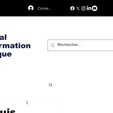
Connexion
al
ormation
que
uis