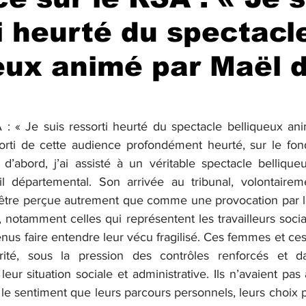
i heurté du spectacl
eux animé par Maël 
: « Je suis ressorti heurté du spectacle belliqueux an
sorti de cette audience profondément heurté, sur le fo
d’abord, j’ai assisté à un véritable spectacle bellique
 départemental. Son arrivée au tribunal, volontairemen
t être perçue autrement que comme une provocation par le
 notamment celles qui représentent les travailleurs socia
venus faire entendre leur vécu fragilisé. Ces femmes et c
ité, sous la pression des contrôles renforcés et dans
ur situation sociale et administrative. Ils n’avaient pas à
le sentiment que leurs parcours personnels, leurs choix p