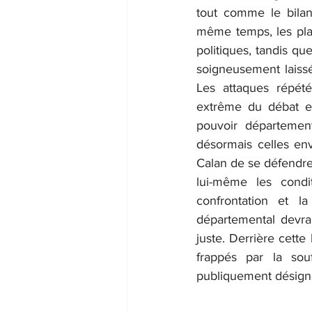
tout comme le bilan
même temps, les plai
politiques, tandis q
soigneusement laissé
Les attaques répété
extrême du débat et
pouvoir département
désormais celles env
Calan de se défendre
lui-même les conditi
confrontation et la
départemental devrai
juste. Derrière cette 
frappés par la souf
publiquement désignés