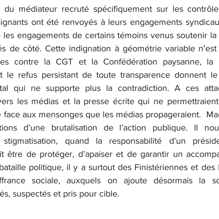
 du médiateur recruté spécifiquement sur les contrôle
gnants ont été renvoyés à leurs engagements syndicaux,
ue les engagements de certains témoins venus soutenir la 
s de côté. Cette indignation à géométrie variable n’est 
es contre la CGT et la Confédération paysanne, la pe
 le refus persistant de toute transparence donnent le 
al qui ne supporte plus la contradiction. A ces attaqu
ers les médias et la presse écrite qui ne permettraien
 face aux mensonges que les médias propageraient.  Maë
ons d’une brutalisation de l’action publique. Il nourr
 stigmatisation, quand la responsabilité d’un présid
t être de protéger, d’apaiser et de garantir un accomp
bataille politique, il y a surtout des Finistériennes et des 
france sociale, auxquels on ajoute désormais la sou
, suspectés et pris pour cible.   