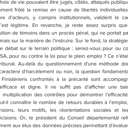
oix de vie pouvaient être jugés, ciblés, attaqués publiq
ment frôlé la remise en cause de libertés individuelles
e d’acteurs, y compris institutionnels, valident le ca
c’est légitime. En revanche, je reste assez surpris que
ition de témoins dans un procès pénal, qui ne portait pas
mais sur la manière de l’instruire. Sur le fond, la stratégi
e débat sur le terrain politique : seriez-vous pour ou con
, pour ou contre la loi pour le plein emploi ? Ce n’était
ribunal. Au-delà du questionnement d'une méthode dont 
caractère d'harcèlement ou non, la question fondamenta
s Finistériens confrontés à la précarité sont accompag
 efficace et digne. Il ne suffit pas d’afficher une ba
 multiplication des contrôles pour démontrer l’efficacité
aut-il connaître le nombre de retours durables à l’emploi,
nsions, leurs motifs, les réorientations sociales et l
isions. Or, le président du Conseil départemental refu
ment aux élus des données précises permettant d’évaluer 