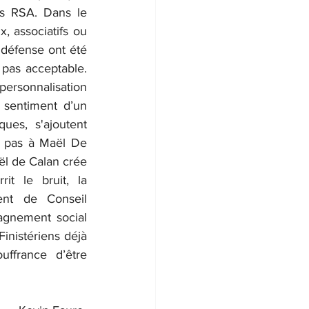
s RSA. Dans le 
 associatifs ou 
défense ont été 
pas acceptable. 
rsonnalisation 
sentiment d’un 
es, s'ajoutent 
t pas à Maël De 
l de Calan crée 
it le bruit, la 
ent de Conseil 
agnement social 
Finistériens déjà 
ffrance d’être 