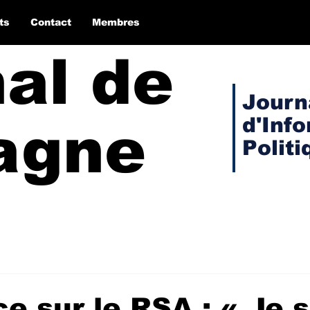
ts
Contact
Membres
nal de
Journ
d'Inf
agne
Politi
e sur le RSA : « Je s