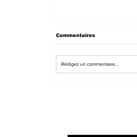
Commentaires
Rédigez un commentaire...
Session du conseil
régional : La Bretagne
se plaint mais n’exige
rien…
Inscrivez vous à 