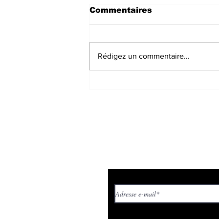
Commentaires
Rédigez un commentaire...
Session du conseil
régional : La Bretagne
se plaint mais n’exige
rien…
Inscrivez vous à 