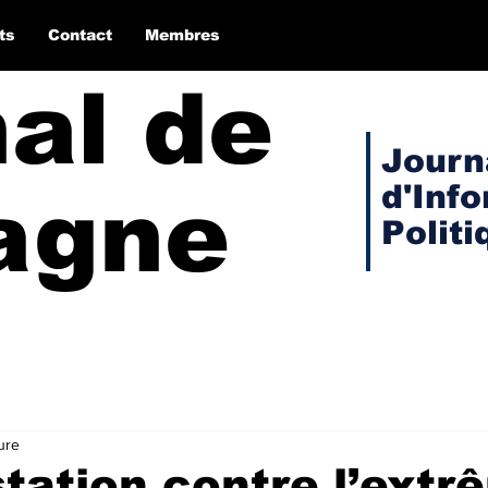
ts
Contact
Membres
nal de
Journ
d'Inf
agne
Politi
ure
tation contre l’extr