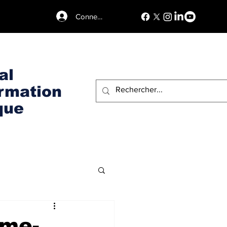
Connexion
al
ormation
que
ême-