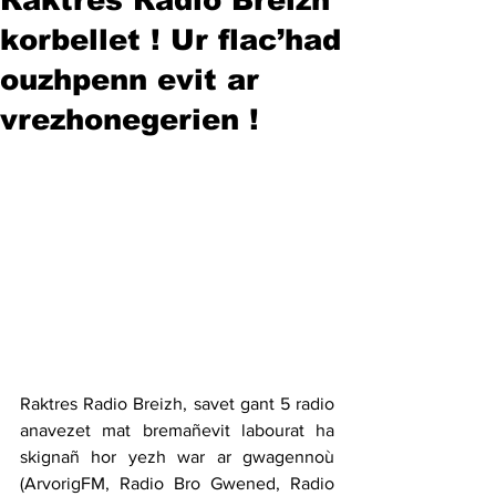
korbellet ! Ur flac’had
ouzhpenn evit ar
vrezhonegerien !
Raktres Radio Breizh, savet gant 5 radio 
anavezet mat bremañevit labourat ha 
skignañ hor yezh war ar gwagennoù 
(ArvorigFM, Radio Bro Gwened, Radio 