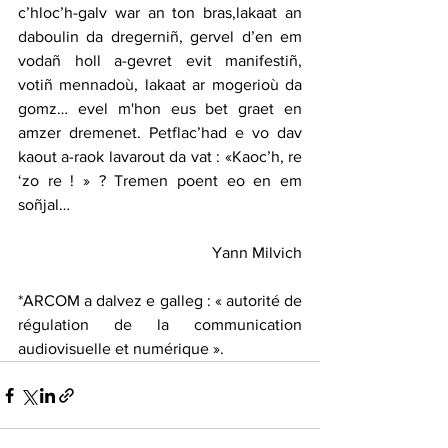
c’hloc’h-galv war an ton bras,lakaat an 
daboulin da dregerniñ, gervel d’en em 
vodañ holl a-gevret evit manifestiñ, 
votiñ mennadoù, lakaat ar mogerioù da 
gomz… evel m'hon eus bet graet en 
amzer dremenet. Petflac’had e vo dav 
kaout a-raok lavarout da vat : «Kaoc’h, re 
‘zo re ! » ? Tremen poent eo en em 
soñjal…
Yann Milvich
*ARCOM a dalvez e galleg : « autorité de 
régulation de la communication 
audiovisuelle et numérique ».