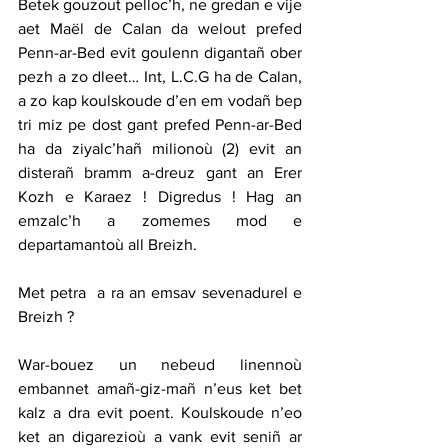
Betek gouzout pelloc’h, ne gredan e vije 
aet Maël de Calan da welout prefed 
Penn-ar-Bed evit goulenn digantañ ober 
pezh a zo dleet… Int, L.C.G ha de Calan, 
a zo kap koulskoude d’en em vodañ bep 
tri miz pe dost gant prefed Penn-ar-Bed 
ha da ziyalc’hañ milionoù (2) evit an 
disterañ bramm a-dreuz gant an Erer 
Kozh e Karaez ! Digredus ! Hag an 
emzalc’h a zomemes mod e 
departamantoù all Breizh. 
Met petra  a ra an emsav sevenadurel e 
Breizh ? 
War-bouez un nebeud linennoù 
embannet amañ-giz-mañ n’eus ket bet 
kalz a dra evit poent. Koulskoude n’eo 
ket an digarezioù a vank evit seniñ ar 