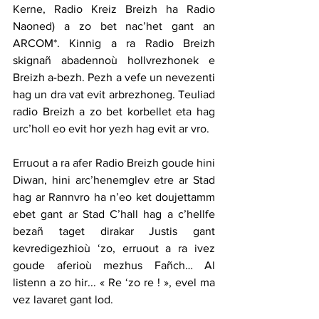
Kerne, Radio Kreiz Breizh ha Radio 
Naoned) a zo bet nac’het gant an 
ARCOM*. Kinnig a ra Radio Breizh 
skignañ abadennoù hollvrezhonek e 
Breizh a-bezh. Pezh a vefe un nevezenti 
hag un dra vat evit arbrezhoneg. Teuliad 
radio Breizh a zo bet korbellet eta hag 
urc’holl eo evit hor yezh hag evit ar vro.
Erruout a ra afer Radio Breizh goude hini 
Diwan, hini arc’henemglev etre ar Stad 
hag ar Rannvro ha n’eo ket doujettamm 
ebet gant ar Stad C’hall hag a c’hellfe 
bezañ taget dirakar Justis gant 
kevredigezhioù ‘zo, erruout a ra ivez 
goude aferioù mezhus Fañch… Al 
listenn a zo hir... « Re ‘zo re ! », evel ma 
vez lavaret gant lod.