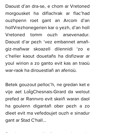
Daoust d’an dra-se, e chom ar Vretoned 
morgousket ha diflachrak ar flac’had 
ouzhpenn roet gant an Arcom d’an 
hollVrezhonegerien kar o yezh, d’an holl 
Vretoned tomm ouzh arsevenadur. 
Daoust d’ar pezh ‘vez embannet amañ-
giz-mañwar skoazell dilennidi ‘zo e 
c’heller kaout douetañs ha disfizwar ar 
youl wirion a zo ganto evit kas an traoù 
war-raok ha dirouestlañ an aferioù.
Betek gouzout pelloc’h, ne gredan ket e 
vije aet LoÏgChesnais-Girard da welout 
prefed ar Rannvro evit skeiñ waran daol 
ha goulenn digantañ ober pezh a zo 
dleet evit ma vefedoujet ouzh e sinadur 
gant ar Stad C'hall…